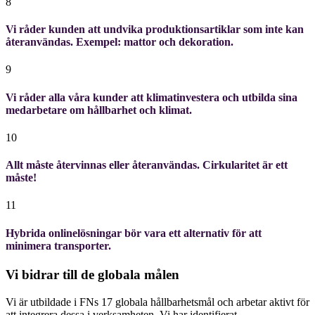
8
Vi råder kunden att undvika produktionsartiklar som inte kan
återanvändas. Exempel: mattor och dekoration.
9
Vi råder alla våra kunder att klimatinvestera och utbilda sina
medarbetare om hållbarhet och klimat.
10
Allt måste återvinnas eller återanvändas. Cirkularitet är ett
måste!
11
Hybrida onlinelösningar bör vara ett alternativ för att
minimera transporter.
Vi bidrar till de globala målen
Vi är utbildade i FNs 17 globala hållbarhetsmål och arbetar aktivt för
att integrera dessa i verksamheten. Vi har identifierat