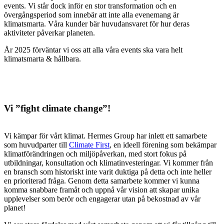
events.
Vi står dock inför en stor transformation och en
övergångsperiod som innebär att inte alla evenemang är
klimatsmarta. Våra kunder bär huvudansvaret för hur deras
aktiviteter påverkar planeten.
År 2025 förväntar vi oss att alla våra events ska vara helt
klimatsmarta & hållbara.
Vi ”fight climate change”!
Vi kämpar för vårt klimat.
Hermes Group har inlett ett samarbete
som huvudparter till
Climate First
,
en ideell förening som bekämpar
klimatförändringen och miljöpåverkan, med stort fokus på
utbildningar, konsultation och klimatinvesteringar.
Vi kommer från
en bransch som historiskt inte varit duktiga på detta och inte heller
en prioriterad fråga. Genom detta samarbete kommer vi kunna
komma snabbare framåt och uppnå vår vision att skapar unika
upplevelser som berör och engagerar utan på bekostnad av vår
planet!