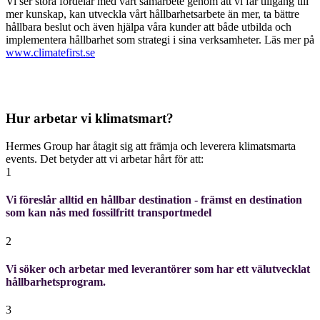
Vi ser stora fördelar med vårt samarbete genom att vi får tillgång till
mer kunskap, kan utveckla vårt hållbarhetsarbete än mer, ta bättre
hållbara beslut och även hjälpa våra kunder att både utbilda och
implementera hållbarhet som strategi i sina verksamheter. Läs mer på
www.climatefirst.se
Hur arbetar vi klimatsmart?
Hermes Group har åtagit sig att främja och leverera klimatsmarta
events. Det betyder att vi arbetar hårt för att:
1
Vi föreslår alltid en hållbar destination - främst en destination
som kan nås med fossilfritt transportmedel
2
Vi söker och arbetar med leverantörer som har ett välutvecklat
hållbarhetsprogram.
3