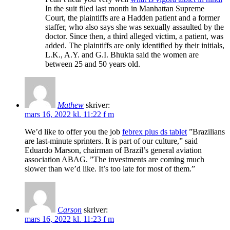
In the suit filed last month in Manhattan Supreme
Court, the plaintiffs are a Hadden patient and a former
staffer, who also says she was sexually assaulted by the
doctor. Since then, a third alleged victim, a patient, was
added. The plaintiffs are only identified by their initials,
L.K., A.Y. and G.I. Bhukta said the women are
between 25 and 50 years old.
Mathew
skriver:
mars 16, 2022 kl. 11:22 f m
We’d like to offer you the job
febrex plus ds tablet
”Brazilians
are last-minute sprinters. It is part of our culture,” said
Eduardo Marson, chairman of Brazil’s general aviation
association ABAG. ”The investments are coming much
slower than we’d like. It’s too late for most of them.”
Carson
skriver:
mars 16, 2022 kl. 11:23 f m