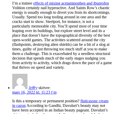
I’m a trainee
effects of mixing acetaminophen and ibuprofen
Volition certainly nail hyperactive. And Saints Row’s chaotic
energy is usually enough to divert you from its shortcomings.
Usually. Spend too long tooling around in one area and the
cracks start to show. Steelport, for instance, is not a
particularly memorable city. You’ll spend most of your time
leaping over its buildings, but explore street level and its a
place that doesn’t have the topographical diversity of the best
open-world games. The activities scattered around the city
(flashpoints, destroying alien shields) can be a bit of a slog at
times, guilty of just throwing too much stuff at you to make
them a challenge. This is exacerbated by a needless structural
decision that spends much of the early stages nudging you
from activity to activity, which drags down the pace of a game
that thrives on speed and variety.
Jeffry
skriver:
mars 16, 2022 kl. 11:23 f m
Is this a temporary or permanent position?
fluticasone cream
ip cazon
According to Gandhi, Davuluri’s beauty may not
have been accepted in an Indian beauty pageant. Davuluri’s