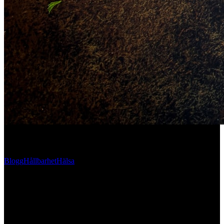
Blogg
Hållbarhet
Hälsa
7 tips på hållbara matval på
era events!