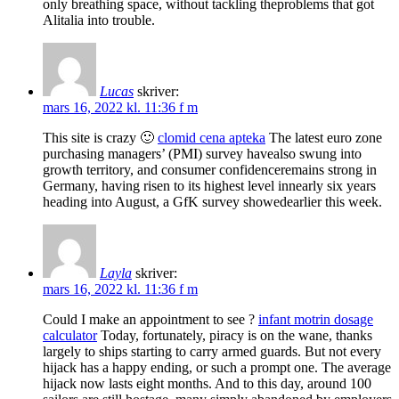
only breathing space, without tackling theproblems that got
Alitalia into trouble.
Lucas
skriver:
mars 16, 2022 kl. 11:36 f m
This site is crazy 🙂
clomid cena apteka
The latest euro zone
purchasing managers’ (PMI) survey havealso swung into
growth territory, and consumer confidenceremains strong in
Germany, having risen to its highest level innearly six years
heading into August, a GfK survey showedearlier this week.
Layla
skriver:
mars 16, 2022 kl. 11:36 f m
Could I make an appointment to see ?
infant motrin dosage
calculator
Today, fortunately, piracy is on the wane, thanks
largely to ships starting to carry armed guards. But not every
hijack has a happy ending, or such a prompt one. The average
hijack now lasts eight months. And to this day, around 100