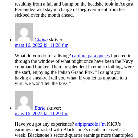
resulting from a fall and bump on the headshe took in August,
Fernandez will stay in charge of thegovernment from her
sickbed over the month ahead.
Chong
skriver:
mars 16, 2022 kl. 11:28 f m
What do you do for a living?
cardura para que es
I peered in
through the window of what might once have been the Navy
command bunker. There, resplendent in ethnic clothing, were
the staff, enjoying the Italian Grand Prix. ”I caught you
having a sneaky. I tell you what, if you let us upgrade to a
yurt, we won’t tell the boss.”
Earle
skriver:
mars 16, 2022 kl. 11:29 f m
Have you got any experience?
aripiprazole i’m
KKR’s
earnings contrasted with Blackstone’s results releasedlast
week. Blackstone’s second-quarter earnings more thantripled