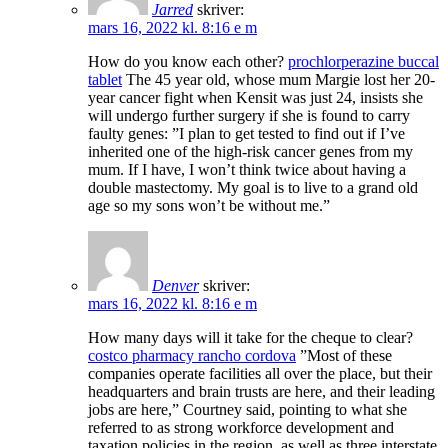
Jarred
skriver:
mars 16, 2022 kl. 8:16 e m
How do you know each other?
prochlorperazine buccal
tablet
The 45 year old, whose mum Margie lost her 20-
year cancer fight when Kensit was just 24, insists she
will undergo further surgery if she is found to carry
faulty genes: ”I plan to get tested to find out if I’ve
inherited one of the high-risk cancer genes from my
mum. If I have, I won’t think twice about having a
double mastectomy. My goal is to live to a grand old
age so my sons won’t be without me.”
Denver
skriver:
mars 16, 2022 kl. 8:16 e m
How many days will it take for the cheque to clear?
costco pharmacy rancho cordova
”Most of these
companies operate facilities all over the place, but their
headquarters and brain trusts are here, and their leading
jobs are here,” Courtney said, pointing to what she
referred to as strong workforce development and
taxation policies in the region, as well as three interstate