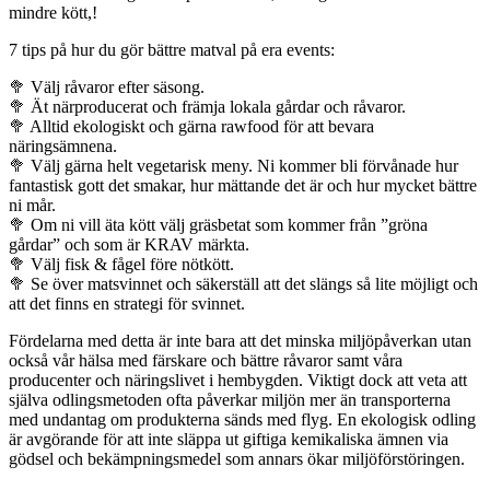
mindre kött,!
7 tips på hur du gör bättre matval på era events:
🥦 Välj råvaror efter säsong.
🥦 Ät närproducerat och främja lokala gårdar och råvaror.
🥦 Alltid ekologiskt och gärna rawfood för att bevara
näringsämnena.
🥦 Välj gärna helt vegetarisk meny. Ni kommer bli förvånade hur
fantastisk gott det smakar, hur mättande det är och hur mycket bättre
ni mår.
🥦 Om ni vill äta kött välj gräsbetat som kommer från ”gröna
gårdar” och som är KRAV märkta.
🥦 Välj fisk & fågel före nötkött.
🥦 Se över matsvinnet och säkerställ att det slängs så lite möjligt och
att det finns en strategi för svinnet.
Fördelarna med detta är inte bara att det minska miljöpåverkan utan
också vår hälsa med färskare och bättre råvaror samt våra
producenter och näringslivet i hembygden. Viktigt dock att veta att
själva odlingsmetoden ofta påverkar miljön mer än transporterna
med undantag om produkterna sänds med flyg. En ekologisk odling
är avgörande för att inte släppa ut giftiga kemikaliska ämnen via
gödsel och bekämpningsmedel som annars ökar miljöförstöringen.