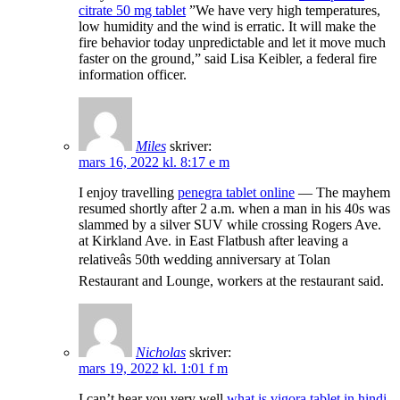
citrate 50 mg tablet
”We have very high temperatures,
low humidity and the wind is erratic. It will make the
fire behavior today unpredictable and let it move much
faster on the ground,” said Lisa Keibler, a federal fire
information officer.
Miles
skriver:
mars 16, 2022 kl. 8:17 e m
I enjoy travelling
penegra tablet online
— The mayhem
resumed shortly after 2 a.m. when a man in his 40s was
slammed by a silver SUV while crossing Rogers Ave.
at Kirkland Ave. in East Flatbush after leaving a
relativeâs 50th wedding anniversary at Tolan
Restaurant and Lounge, workers at the restaurant said.
Nicholas
skriver:
mars 19, 2022 kl. 1:01 f m
I can’t hear you very well
what is vigora tablet in hindi