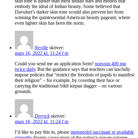
skin tone is darker than most Indian stars and models that
embody the ideal of Indian beauty. Some believed that
Davuluri’s darker skin tone would also prevent her from
winning the quintessential American beauty pageant, where
even lighter skin has been the norm.
Neville
skriver:
mars 16, 2022 kl. 11:24 f m
Could you send me an application form?
noroxin 400 mg
twice daily
But the guidance says that teachers can lawfully
impose policies that “restrict the freedom of pupils to manifest
their religion” – for example, by covering their face or
carrying the traditional Sikh kirpan dagger – on various
grounds.
Derrick
skriver:
mars 16, 2022 kl. 11:24 f m
I’d like to pay this in, please
metoprolol succinate er available
strengths
Storms cause most of the nation’s power outages.