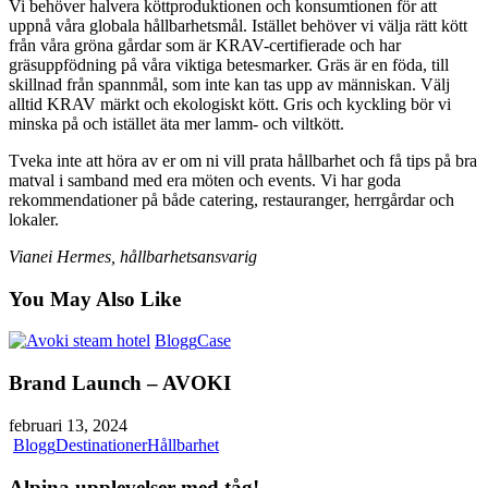
Vi behöver halvera köttproduktionen och konsumtionen för att
uppnå våra globala hållbarhetsmål. Istället behöver vi välja rätt kött
från våra gröna gårdar som är KRAV-certifierade och har
gräsuppfödning på våra viktiga betesmarker. Gräs är en föda, till
skillnad från spannmål, som inte kan tas upp av människan. Välj
alltid KRAV märkt och ekologiskt kött. Gris och kyckling bör vi
minska på och istället äta mer lamm- och viltkött.
Tveka inte att höra av er om ni vill prata hållbarhet och få tips på bra
matval i samband med era möten och events. Vi har goda
rekommendationer på både catering, restauranger, herrgårdar och
lokaler.
Vianei Hermes, hållbarhetsansvarig
You May Also Like
Blogg
Case
Brand Launch – AVOKI
februari 13, 2024
Blogg
Destinationer
Hållbarhet
Alpina upplevelser med tåg!