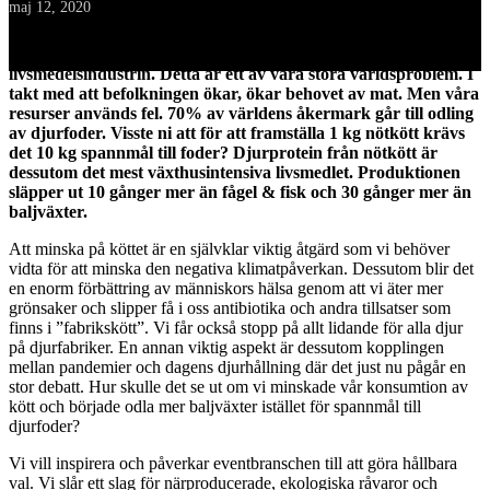
maj 12, 2020
20% av alla världens växthusgaser kommer från jordbruks- &
livsmedelsindustrin. Detta är ett av våra stora världsproblem. I
takt med att befolkningen ökar, ökar behovet av mat. Men våra
resurser används fel. 70% av världens åkermark går till odling
av djurfoder. Visste ni att för att framställa 1 kg nötkött krävs
det 10 kg spannmål till foder? Djurprotein från nötkött är
dessutom det mest växthusintensiva livsmedlet. Produktionen
släpper ut 10 gånger mer än fågel & fisk och 30 gånger mer än
baljväxter.
Att minska på köttet är en självklar viktig åtgärd som vi behöver
vidta för att minska den negativa klimatpåverkan. Dessutom blir det
en enorm förbättring av människors hälsa genom att vi äter mer
grönsaker och slipper få i oss antibiotika och andra tillsatser som
finns i ”fabrikskött”. Vi får också stopp på allt lidande för alla djur
på djurfabriker. En annan viktig aspekt är dessutom kopplingen
mellan pandemier och dagens djurhållning där det just nu pågår en
stor debatt. Hur skulle det se ut om vi minskade vår konsumtion av
kött och började odla mer baljväxter istället för spannmål till
djurfoder?
Vi vill inspirera och påverkar eventbranschen till att göra hållbara
val. Vi slår ett slag för närproducerade, ekologiska råvaror och