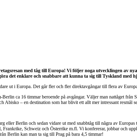
retagsresan med tåg till Europa!
Vi följer noga utvecklingen av nya
göra det enklare och snabbare att kunna ta sig till Tyskland med 
are ut i Europa. Det går fler och fler direktavgångar till flera av Europ
erlin ca 16 timmar beroende på avgångar. Väljer man nattåget från S
ch Abisko – en destination som har blivit ett allt mer intressant resmål 
burg eller Berlin och sedan vidare ut med snabbtåg till några av Europas 
, Frankrike, Schweiz och Österrike m.fl. Vi konfererar, jobbar och up
rån Berlin kan man ta sig till Prag på bara 4,5 timmar!