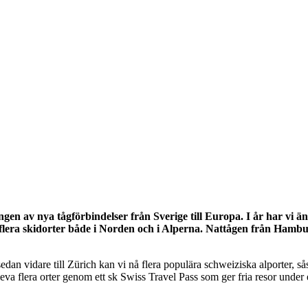
ingen av nya tågförbindelser från Sverige till Europa. I år har vi än
flera skidorter både i Norden och i Alperna. Nattågen från Hambur
edan vidare till Zürich kan vi nå flera populära schweiziska alporter, 
pleva flera orter genom ett sk Swiss Travel Pass som ger fria resor unde