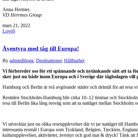
Anna Hermes
VD Herrmes Group
mars 21, 2022
Love
0
Äventyra med tåg till Europa!
By
admin
Blogg
,
Destinationer
,
Hållbarhet
Vi förbereder oss för ett spännande och nytänkande sätt att ta fö
sker just nu både inom Europa och i Sverige där tågbolagen vill 
Hamburg och Berlin är två avgörande städer och delmål för att resa vid
Restiden Stockholm-Hamburg blir cirka 10–12 timmar och Stockholm-B
resa till Berlin lika lång resväg som att ta nattåget mellan Stockholm o
Vi utvecklar just nu olika reseupplevelser där vi tar nattåget till Ham
intressanta resmål i Europa som Tyskland, Belgien, Tjeckien, England
kulturupplevelser, aktiviteter, äventyr och god mat & dryck! Tänk att f