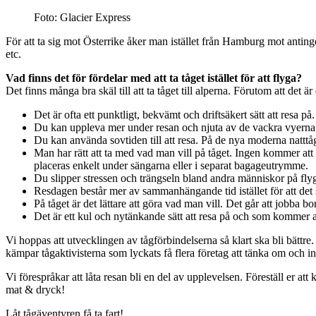
Foto: Glacier Express
För att ta sig mot Österrike åker man istället från Hamburg mot antinge
etc.
Vad finns det för fördelar med att ta tåget istället för att flyga?
Det finns många bra skäl till att ta tåget till alperna. Förutom att det ä
Det är ofta ett punktligt, bekvämt och driftsäkert sätt att resa på.
Du kan uppleva mer under resan och njuta av de vackra vyerna fr
Du kan använda sovtiden till att resa. På de nya moderna nattt
Man har rätt att ta med vad man vill på tåget. Ingen kommer att 
placeras enkelt under sängarna eller i separat bagageutrymme.
Du slipper stressen och trängseln bland andra människor på fly
Resdagen består mer av sammanhängande tid istället för att det s
På tåget är det lättare att göra vad man vill. Det går att jobba b
Det är ett kul och nytänkande sätt att resa på och som kommer at
Vi hoppas att utvecklingen av tågförbindelserna så klart ska bli bättre
kämpar tågaktivisterna som lyckats få flera företag att tänka om och i
Vi förespråkar att låta resan bli en del av upplevelsen. Föreställ er a
mat & dryck!
Låt tågäventyren få ta fart!