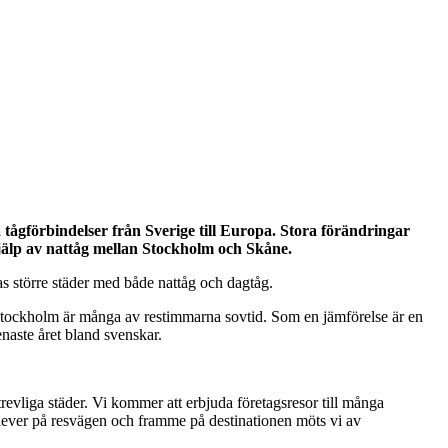
 tågförbindelser från Sverige till Europa. Stora förändringar
hjälp av nattåg mellan Stockholm och Skåne.
as större städer med både nattåg och dagtåg.
tockholm är många av restimmarna sovtid. Som en jämförelse är en
senaste året bland svenskar.
trevliga städer. Vi kommer att erbjuda företagsresor till många
plever på resvägen och framme på destinationen möts vi av