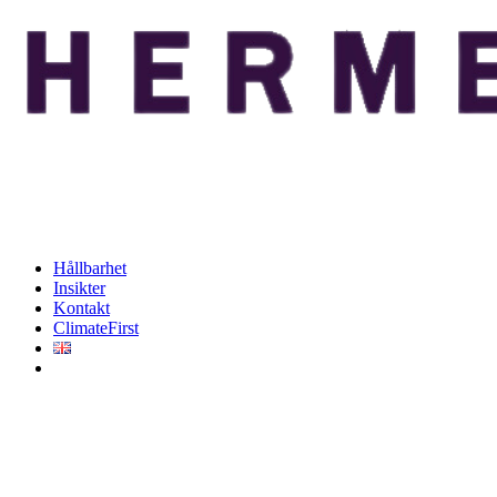
Hållbarhet
Insikter
Kontakt
ClimateFirst