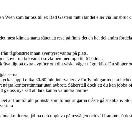
n Wien som tar oss till ex Bad Gastein mitt i landet eller via Innsbruck 
r det mest klimatsmarta sättet att resa på finns det en hel del andra förde
ån tågfönstret innan äventyret väntar på plats.
ågen sover du bekvämt i sovkupén med upp till 6 bäddar.
kräva dig på extra avgifter om din väska väger några kilo. Du slipper ock
gplatserna.
tyckas upp i olika 30-60 min intervaller av förflyttningar mellan inche
ort några kontorsttimmar utan avbrott. Säkerställ dock att du kan jobba of
t ge oss nya sätt att lära känna varandra närmre.
. Det är framför allt politiskt som förändringarna måste gå snabbare. St
nvestera.
tt kunna konferera, jobba och uppleva på resvägen och väl framme på dest