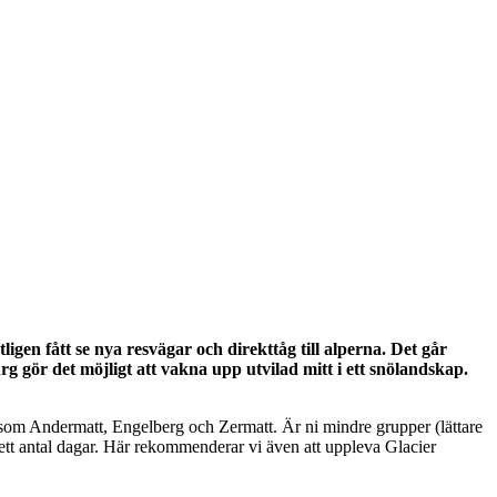
tligen fått se nya resvägar och direkttåg till alperna. Det går
g gör det möjligt att vakna upp utvilad mitt i ett snölandskap.
såsom Andermatt, Engelberg och Zermatt. Är ni mindre grupper (lättare
r ett antal dagar. Här rekommenderar vi även att uppleva Glacier