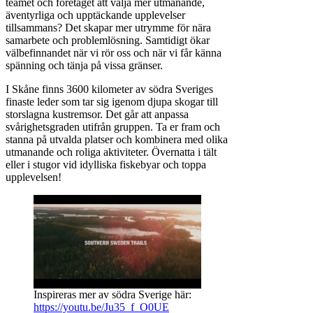
teamet och företaget att välja mer utmanande,
äventyrliga och upptäckande upplevelser
tillsammans? Det skapar mer utrymme för nära
samarbete och problemlösning. Samtidigt ökar
välbefinnandet när vi rör oss och när vi får känna
spänning och tänja på vissa gränser.
I Skåne finns 3600 kilometer av södra Sveriges
finaste leder som tar sig igenom djupa skogar till
storslagna kustremsor. Det går att anpassa
svårighetsgraden utifrån gruppen. Ta er fram och
stanna på utvalda platser och kombinera med olika
utmanande och roliga aktiviteter. Övernatta i tält
eller i stugor vid idylliska fiskebyar och toppa
upplevelsen!
Inspireras mer av södra Sverige här:
https://youtu.be/Ju35_f_O0UE