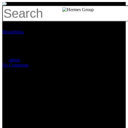
Hit enter to search or ESC to close
Blogg
Hälsa
Att utmana och upptäcka
tillsammans gör oss starkare!
By
admin
juni 16, 2020
mars 6th, 2024
No Comments