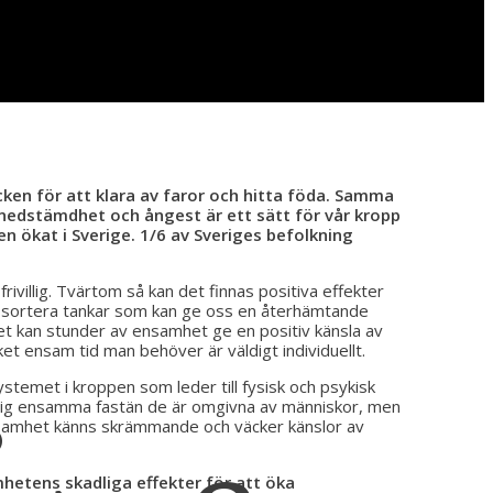
ocken för att klara av faror och hitta föda. Samma
 nedstämdhet och ångest är ett sätt för vår kropp
n ökat i Sverige. 1/6 av Sveriges befolkning
ivillig. Tvärtom så kan det finnas positiva effekter
 att sortera tankar som kan ge oss en återhämtande
etet kan stunder av ensamhet ge en positiv känsla av
cket ensam tid man behöver är väldigt individuellt.
s
ystemet i kroppen som leder till fysisk och psykisk
a sig ensamma fastän de är omgivna av människor, men
nsamhet känns skrämmande och väcker känslor av
hetens skadliga effekter för att öka