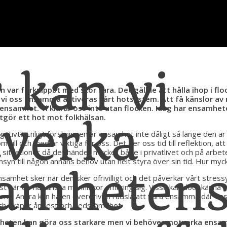
 kan vi
en var förknippat med stor fara. Det gällde att hålla ihop i fl
r vi oss ensamma aktiveras vårt hotsystem. Att få känslor av
nsamhet. Vi klarar oss inte utan flocken.
Idag har ensamhete
gör ett hot mot folkhälsan.
verka
ivt? Enligt forskningen är ensamhet inte dåligt så länge den är fr
till och med är viktiga för oss. Det ger oss tid till reflektion,
 I situationer då det händer mycket både i privatlivet och på arb
änsyn till någon annans behov utan helt styra över sin tid. Hur my
amheten
samhet sker när den sker ofrivilligt och det påverkar vårt stress
bäst när de har andra människor omkring sig. Vissa kan dock känn
erna. Andra kan ha en överdriven rädsla att vara ensamma där e
ch skapar ångest och nedstämdhet.
mheten kan göra oss starkare men vi behöver motverka ensam