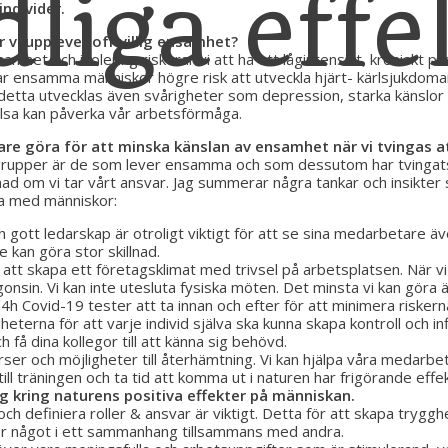
dliga effe
ndivider.
r vi upplever ofrivillig ensamhet?
nsamhet och isolering riskerar vi att ha ett lågintensivt, kroniskt 
ar ensamma människor högre risk att utveckla hjärt- kärlsjukdoma
etta utvecklas även svårigheter som depression, starka känslor 
lsa kan påverka vår arbetsförmåga.
are göra för att minska känslan av ensamhet när vi tvingas
grupper är de som lever ensamma och som dessutom har tvingats 
nad om vi tar vårt ansvar. Jag summerar några tankar och insikter s
a med människor:
 gott ledarskap är otroligt viktigt för att se sina medarbetare äv
are kan göra stor skillnad.
t att skapa ett företagsklimat med trivsel på arbetsplatsen. När vi 
gonsin. Vi kan inte utesluta fysiska möten. Det minsta vi kan göra
h Covid-19 tester att ta innan och efter för att minimera riskern
eterna för att varje individ själva ska kunna skapa kontroll och inf
 få dina kollegor till att känna sig behövd.
rser och möjligheter till återhämtning. Vi kan hjälpa våra medarb
 till träningen och ta tid att komma ut i naturen har frigörande eff
 kring naturens positiva effekter på människan.
 och definiera roller & ansvar är viktigt. Detta för att skapa trygg
 något i ett sammanhang tillsammans med andra.