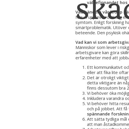
ska
välbefinnandet hos i
Vad händer i vår kropp nä
När vi upplever ofrivillig e
symtom. Enligt forskning h
smärtproblematik. Utöver d
september 11, 2020
beteende. Den psykisk ohä
Vad kan vi som arbetsgiv
Människor som lever i risk
arbetsgivare kan göra skill
erfarenheter med att jobb
Ett kommunikativt och
eller att fika lite oft
Det är otroligt viktig
detta viktigare än nå
finns dessutom bra 24
Vi behöver öka möjligh
Inkludera varandra och
Vi behöver hitta resu
och på jobbet. Att få
spännande forskning
Att sätta tydliga mål
att man åstadkommer