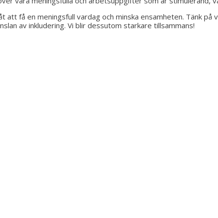
ver vara meningsfulla och arbetsuppgifter som är stimulerand, v
åt att få en meningsfull vardag och minska ensamheten. Tänk på var
slan av inkludering. Vi blir dessutom starkare tillsammans!