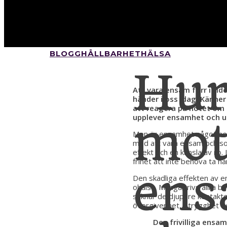
BLOGG
HÅLLBARHET
HÄLSA
Hur
Att vara ensam förr i tid
händer i oss idag. Känne
att reagera på hotet om e
upplever ensamhet och ut
mot
Men är ensamhet något negat
med att vara ensam och som 
effekt och en känsla av ro.
frihet att inte behöva ta h
ens
Den skadliga effekten av en
ohälsa. Många trivs allra 
saknar de djupare kontakt
övergivenhet, otrygghet o
Den frivilliga ensa