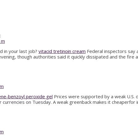
:
e m
 in your last job?
vitacid tretinoin cream
Federal inspectors say a
ing, though authorities said it quickly dissipated and the fire a
 m
ene-benzoyl peroxide gel
Prices were supported by a weak U.S. d
 currencies on Tuesday. A weak greenback makes it cheaperfor imp
 m