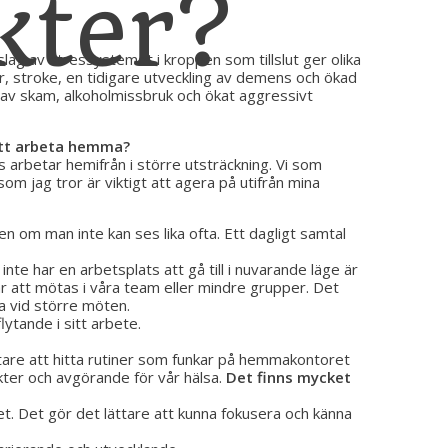
kter?
påslag av stressystemet i kroppen som tillslut ger olika
r, stroke, en tidigare utveckling av demens och ökad
av skam, alkoholmissbruk och ökat aggressivt
 att arbeta hemma?
arbetar hemifrån i större utsträckning. Vi som
om jag tror är viktigt att agera på utifrån mina
en om man inte kan ses lika ofta. Ett dagligt samtal
inte har en arbetsplats att gå till i nuvarande läge är
 är att mötas i våra team eller mindre grupper. Det
a vid större möten.
lytande i sitt arbete.
etare att hitta rutiner som funkar på hemmakontoret
ekter och avgörande för vår hälsa.
Det finns mycket
het. Det gör det lättare att kunna fokusera och känna