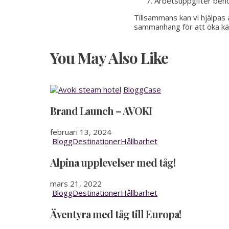
Arbetsuppgifter behö
Tillsammans kan vi hjälpas 
sammanhang för att öka kän
You May Also Like
Blogg
Case
Brand Launch – AVOKI
februari 13, 2024
Blogg
Destinationer
Hållbarhet
Alpina upplevelser med tåg!
mars 21, 2022
Blogg
Destinationer
Hållbarhet
Äventyra med tåg till Europa!